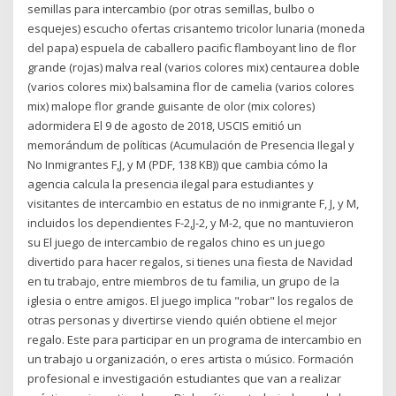
semillas para intercambio (por otras semillas, bulbo o
esquejes) escucho ofertas crisantemo tricolor lunaria (moneda
del papa) espuela de caballero pacific flamboyant lino de flor
grande (rojas) malva real (varios colores mix) centaurea doble
(varios colores mix) balsamina flor de camelia (varios colores
mix) malope flor grande guisante de olor (mix colores)
adormidera El 9 de agosto de 2018, USCIS emitió un
memorándum de políticas (Acumulación de Presencia Ilegal y
No Inmigrantes F,J, y M (PDF, 138 KB)) que cambia cómo la
agencia calcula la presencia ilegal para estudiantes y
visitantes de intercambio en estatus de no inmigrante F, J, y M,
incluidos los dependientes F-2,J-2, y M-2, que no mantuvieron
su El juego de intercambio de regalos chino es un juego
divertido para hacer regalos, si tienes una fiesta de Navidad
en tu trabajo, entre miembros de tu familia, un grupo de la
iglesia o entre amigos. El juego implica "robar" los regalos de
otras personas y divertirse viendo quién obtiene el mejor
regalo. Este para participar en un programa de intercambio en
un trabajo u organización, o eres artista o músico. Formación
profesional e investigación estudiantes que van a realizar