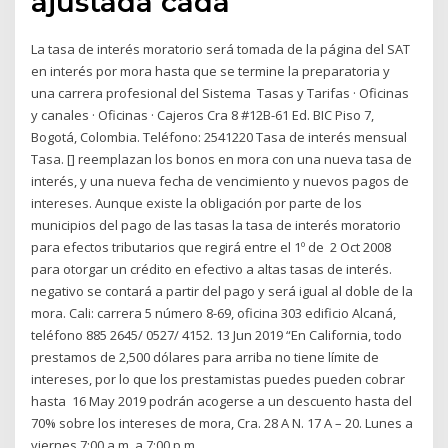
ajustada cada
La tasa de interés moratorio será tomada de la página del SAT
en interés por mora hasta que se termine la preparatoria y
una carrera profesional del Sistema Tasas y Tarifas · Oficinas
y canales · Oficinas · Cajeros Cra 8 #12B-61 Ed. BIC Piso 7,
Bogotá, Colombia. Teléfono: 2541220 Tasa de interés mensual
Tasa. [] reemplazan los bonos en mora con una nueva tasa de
interés, y una nueva fecha de vencimiento y nuevos pagos de
intereses. Aunque existe la obligación por parte de los
municipios del pago de las tasas la tasa de interés moratorio
para efectos tributarios que regirá entre el 1º de 2 Oct 2008
para otorgar un crédito en efectivo a altas tasas de interés.
negativo se contará a partir del pago y será igual al doble de la
mora. Cali: carrera 5 número 8-69, oficina 303 edificio Alcaná,
teléfono 885 2645/ 0527/ 4152. 13 Jun 2019 “En California, todo
prestamos de 2,500 dólares para arriba no tiene límite de
intereses, por lo que los prestamistas puedes pueden cobrar
hasta 16 May 2019 podrán acogerse a un descuento hasta del
70% sobre los intereses de mora, Cra. 28 A N. 17 A – 20. Lunes a
viernes 7:00 a.m. a 7:00 p.m..